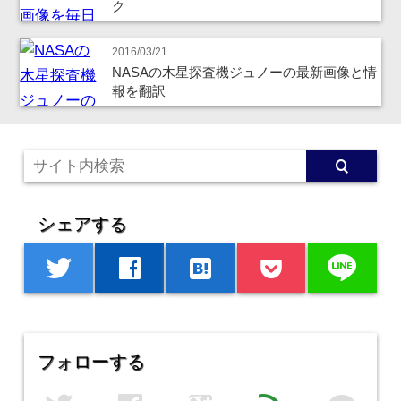
ク
2016/03/21
NASAの木星探査機ジュノーの最新画像と情
報を翻訳
シェアする
line
twitter
facebook
hatenabookmark
フォローする